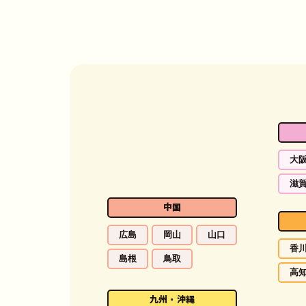
大
滋
中国
広島
岡山
山口
香
島根
鳥取
高
九州・沖縄