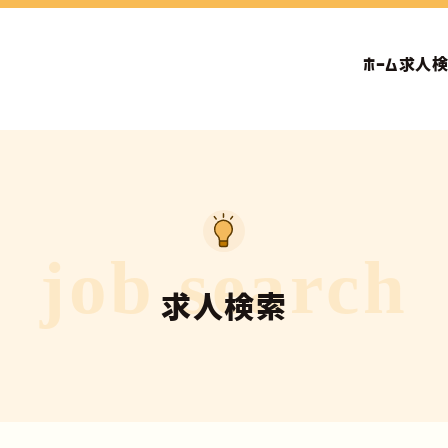
ホーム
求人
job search
求人検索