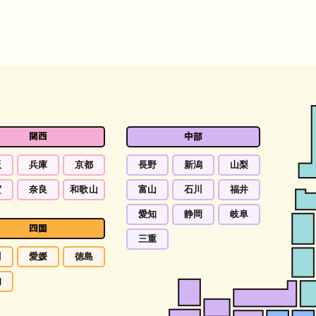
関西
中部
阪
兵庫
京都
長野
新潟
山梨
賀
奈良
和歌山
富山
石川
福井
愛知
静岡
岐阜
四国
三重
川
愛媛
徳島
知