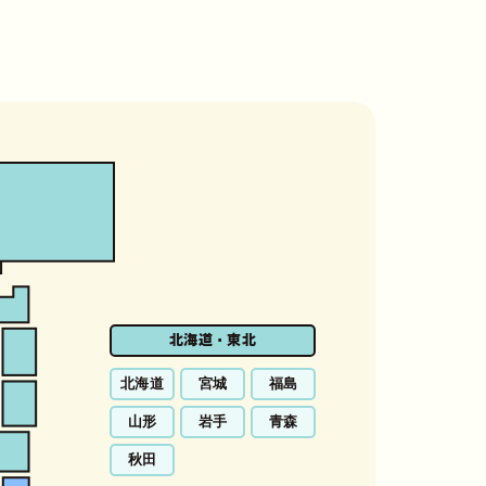
北海道・東北
北海道
宮城
福島
山形
岩手
青森
秋田