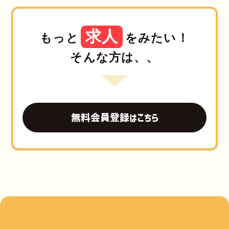
求人
もっと
をみたい！
そんな方は、、
無料会員登録はこちら