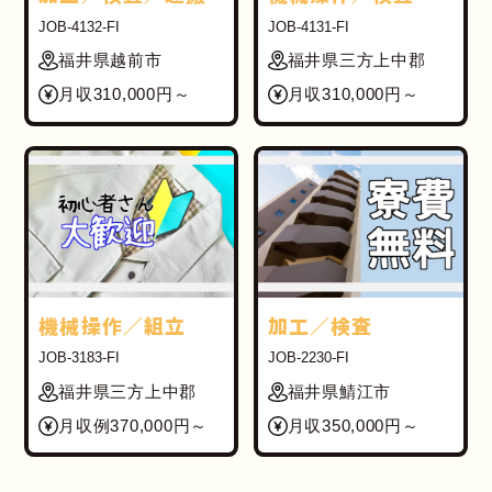
JOB-4132-FI
JOB-4131-FI
福井県越前市
福井県三方上中郡
月収310,000円～
月収310,000円～
機械操作／組立
加工／検査
JOB-3183-FI
JOB-2230-FI
福井県三方上中郡
福井県鯖江市
月収例370,000円～
月収350,000円～