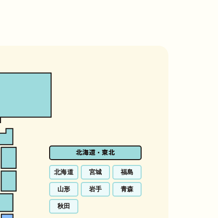
北海道・東北
北海道
宮城
福島
山形
岩手
青森
秋田