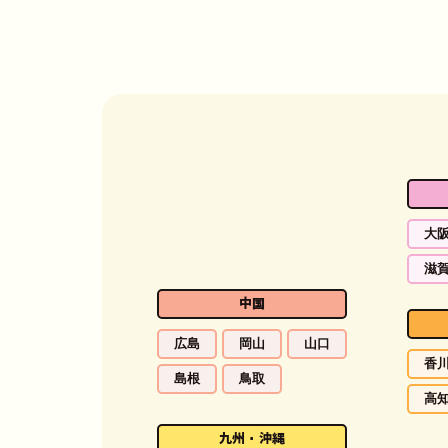
大
滋
中国
広島
岡山
山口
香
島根
鳥取
高
九州・沖縄