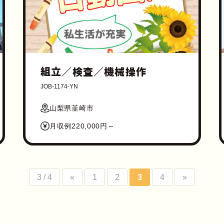
組立／検査／機械操作
JOB-1174-YN
山梨県韮崎市
月収例220,000円～
3 / 4
«
1
2
3
4
»