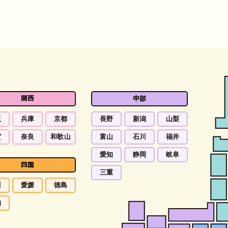
関西
中部
阪
兵庫
京都
長野
新潟
山梨
賀
奈良
和歌山
富山
石川
福井
愛知
静岡
岐阜
四国
三重
川
愛媛
徳島
知