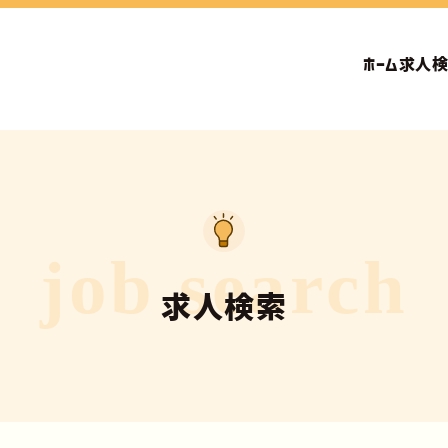
ホーム
求人
job search
求人検索