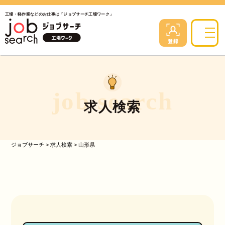
工場・軽作業などのお仕事は「ジョブサーチ工場ワーク」
job search
求人検索
ジョブサーチ
>
求人検索
>
山形県