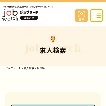
工場・軽作業などのお仕事は「ジョブサーチ工場ワーク」
job search
求人検索
ジョブサーチ
>
求人検索
>
栃木県