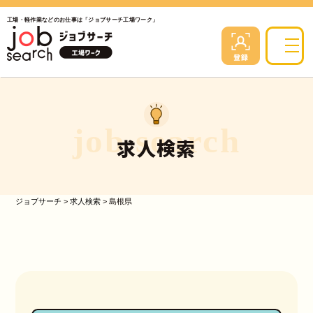
工場・軽作業などのお仕事は「ジョブサーチ工場ワーク」
job search
求人検索
ジョブサーチ
>
求人検索
>
島根県