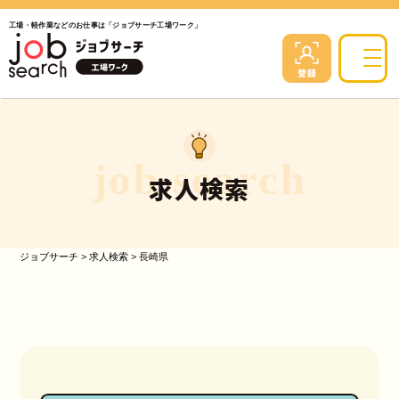
工場・軽作業などのお仕事は「ジョブサーチ工場ワーク」
job search
求人検索
ジョブサーチ
>
求人検索
>
長崎県