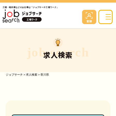
工場・軽作業などのお仕事は「ジョブサーチ工場ワーク」
job search
求人検索
ジョブサーチ
>
求人検索
>
香川県