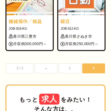
機械操作／検品
組立
JOB-919-KG
JOB-912-KG
香川県三豊市
香川県さぬき市
月収例300,000円～
月収例250,000円～
2 / 2
«
1
2
求人
もっと
をみたい！
そんな方は、、