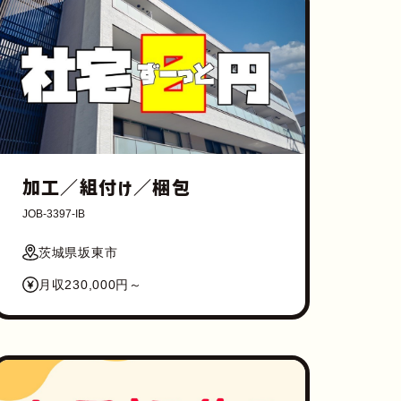
加工／組付け／梱包
JOB-3397-IB
茨城県坂東市
月収230,000円～