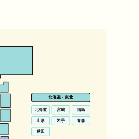
北海道・東北
北海道
宮城
福島
山形
岩手
青森
秋田