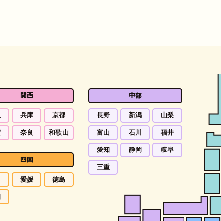
関西
中部
阪
兵庫
京都
長野
新潟
山梨
賀
奈良
和歌山
富山
石川
福井
愛知
静岡
岐阜
四国
三重
川
愛媛
徳島
知