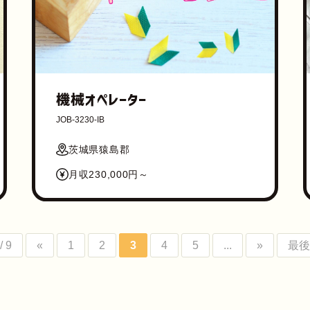
機械オペレーター
JOB-3230-IB
茨城県猿島郡
月収230,000円～
/ 9
«
1
2
3
4
5
...
»
最後