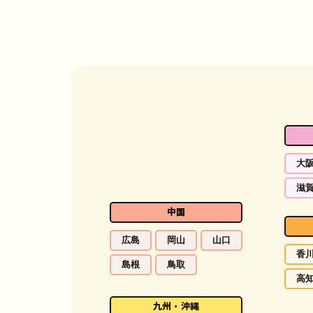
大
滋
中国
広島
岡山
山口
香
島根
鳥取
高
九州・沖縄