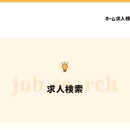
ホーム
求人
job search
求人検索