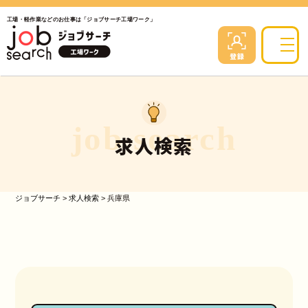
工場・軽作業などのお仕事は「ジョブサーチ工場ワーク」
job search
求人検索
ジョブサーチ
>
求人検索
>
兵庫県