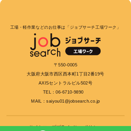
個人情報の利用目的
お客さまからお預かりした個人情報は、当社からのご
連絡や業務のご案内やご質問に対する回答として、電
工場・軽作業などのお仕事は「ジョブサーチ工場ワーク」
子メールや資料のご送付に利用いたします。
個人情報の第三者への開示・提供の禁止
当社は、お客さまよりお預かりした個人情報を適切に
〒550-0005
管理し、次のいずれかに該当する場合を除き、個人情
大阪府大阪市西区西本町1丁目2番19号
報を第三者に開示いたしません。 お客さまの同意が
ある場合 お客さまが希望されるサービスを行なうた
AXISセントラルビル502号
めに当社が業務を委託する業者に対して開示する場合
TEL：06-6710-9890
法令に基づき開示することが必要である場合
MAIL：saiyou01@jobsearch.co.jp
個人情報の安全対策
当社は、個人情報の正確性及び安全性確保のために、
サイトマップ
プライバシーポリシー
セキュリティに万全の対策を講じています。