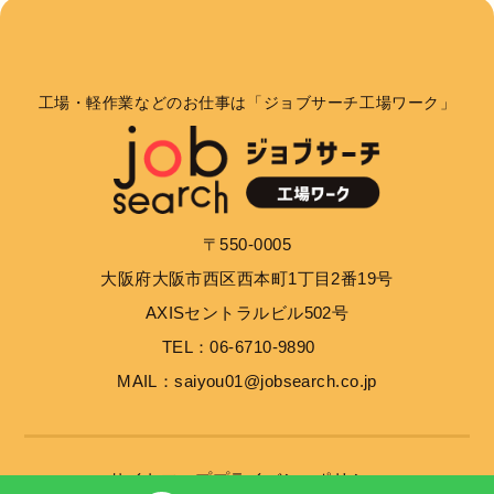
個人情報の利用目的
お客さまからお預かりした個人情報は、当社からのご
連絡や業務のご案内やご質問に対する回答として、電
工場・軽作業などのお仕事は「ジョブサーチ工場ワーク」
子メールや資料のご送付に利用いたします。
個人情報の第三者への開示・提供の禁止
当社は、お客さまよりお預かりした個人情報を適切に
〒550-0005
管理し、次のいずれかに該当する場合を除き、個人情
大阪府大阪市西区西本町1丁目2番19号
報を第三者に開示いたしません。 お客さまの同意が
ある場合 お客さまが希望されるサービスを行なうた
AXISセントラルビル502号
めに当社が業務を委託する業者に対して開示する場合
TEL：06-6710-9890
法令に基づき開示することが必要である場合
MAIL：saiyou01@jobsearch.co.jp
個人情報の安全対策
当社は、個人情報の正確性及び安全性確保のために、
サイトマップ
プライバシーポリシー
セキュリティに万全の対策を講じています。