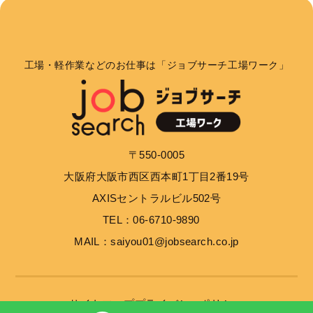
個人情報の利用目的
お客さまからお預かりした個人情報は、当社からのご
連絡や業務のご案内やご質問に対する回答として、電
工場・軽作業などのお仕事は「ジョブサーチ工場ワーク」
子メールや資料のご送付に利用いたします。
個人情報の第三者への開示・提供の禁止
当社は、お客さまよりお預かりした個人情報を適切に
〒550-0005
管理し、次のいずれかに該当する場合を除き、個人情
大阪府大阪市西区西本町1丁目2番19号
報を第三者に開示いたしません。 お客さまの同意が
ある場合 お客さまが希望されるサービスを行なうた
AXISセントラルビル502号
めに当社が業務を委託する業者に対して開示する場合
TEL：06-6710-9890
法令に基づき開示することが必要である場合
MAIL：saiyou01@jobsearch.co.jp
個人情報の安全対策
当社は、個人情報の正確性及び安全性確保のために、
サイトマップ
プライバシーポリシー
セキュリティに万全の対策を講じています。