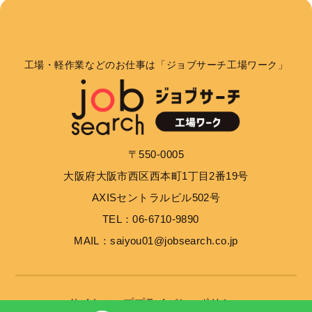
個人情報の利用目的
お客さまからお預かりした個人情報は、当社からのご
連絡や業務のご案内やご質問に対する回答として、電
工場・軽作業などのお仕事は「ジョブサーチ工場ワーク」
子メールや資料のご送付に利用いたします。
個人情報の第三者への開示・提供の禁止
当社は、お客さまよりお預かりした個人情報を適切に
〒550-0005
管理し、次のいずれかに該当する場合を除き、個人情
大阪府大阪市西区西本町1丁目2番19号
報を第三者に開示いたしません。 お客さまの同意が
ある場合 お客さまが希望されるサービスを行なうた
AXISセントラルビル502号
めに当社が業務を委託する業者に対して開示する場合
TEL：06-6710-9890
法令に基づき開示することが必要である場合
MAIL：saiyou01@jobsearch.co.jp
個人情報の安全対策
当社は、個人情報の正確性及び安全性確保のために、
サイトマップ
プライバシーポリシー
セキュリティに万全の対策を講じています。