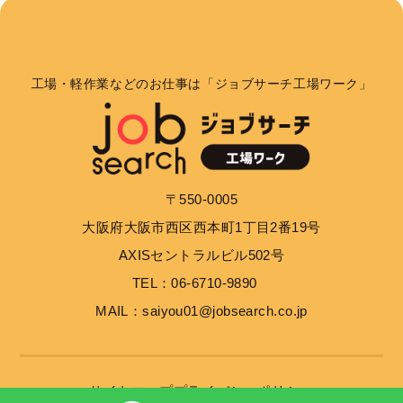
個人情報の利用目的
お客さまからお預かりした個人情報は、当社からのご
連絡や業務のご案内やご質問に対する回答として、電
工場・軽作業などのお仕事は「ジョブサーチ工場ワーク」
子メールや資料のご送付に利用いたします。
個人情報の第三者への開示・提供の禁止
当社は、お客さまよりお預かりした個人情報を適切に
〒550-0005
管理し、次のいずれかに該当する場合を除き、個人情
大阪府大阪市西区西本町1丁目2番19号
報を第三者に開示いたしません。 お客さまの同意が
ある場合 お客さまが希望されるサービスを行なうた
AXISセントラルビル502号
めに当社が業務を委託する業者に対して開示する場合
TEL：06-6710-9890
法令に基づき開示することが必要である場合
MAIL：saiyou01@jobsearch.co.jp
個人情報の安全対策
当社は、個人情報の正確性及び安全性確保のために、
サイトマップ
プライバシーポリシー
セキュリティに万全の対策を講じています。