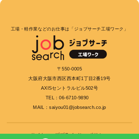
個人情報の利用目的
お客さまからお預かりした個人情報は、当社からのご
連絡や業務のご案内やご質問に対する回答として、電
工場・軽作業などのお仕事は「ジョブサーチ工場ワーク」
子メールや資料のご送付に利用いたします。
個人情報の第三者への開示・提供の禁止
当社は、お客さまよりお預かりした個人情報を適切に
〒550-0005
管理し、次のいずれかに該当する場合を除き、個人情
大阪府大阪市西区西本町1丁目2番19号
報を第三者に開示いたしません。 お客さまの同意が
ある場合 お客さまが希望されるサービスを行なうた
AXISセントラルビル502号
めに当社が業務を委託する業者に対して開示する場合
TEL：06-6710-9890
法令に基づき開示することが必要である場合
MAIL：saiyou01@jobsearch.co.jp
個人情報の安全対策
当社は、個人情報の正確性及び安全性確保のために、
サイトマップ
プライバシーポリシー
セキュリティに万全の対策を講じています。