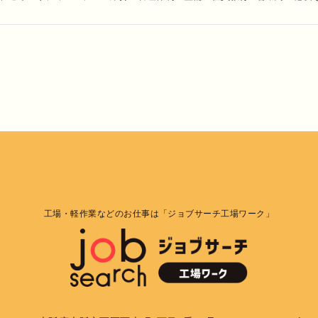
報の厳重な管理を行ないます。
目的
りした個人情報は、当社からのご連絡や業務のご案内やご質問に対する回答
用いたします。
者への開示・提供の禁止
りお預かりした個人情報を適切に管理し、次のいずれかに該当する場合を除
ん。 お客さまの同意がある場合 お客さまが希望されるサービスを行なうた
示する場合 法令に基づき開示することが必要である場合
対策
工場・軽作業などのお仕事は「ジョブサーチ工場ワーク」
正確性及び安全性確保のために、セキュリティに万全の対策を講じています
個人情報の照会・修正・削除などをご希望される場合には、ご本人であるこ
。