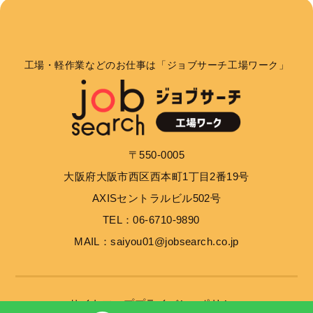
個人情報の利用目的
お客さまからお預かりした個人情報は、当社からのご
連絡や業務のご案内やご質問に対する回答として、電
工場・軽作業などのお仕事は「ジョブサーチ工場ワーク」
子メールや資料のご送付に利用いたします。
個人情報の第三者への開示・提供の禁止
当社は、お客さまよりお預かりした個人情報を適切に
〒550-0005
管理し、次のいずれかに該当する場合を除き、個人情
大阪府大阪市西区西本町1丁目2番19号
報を第三者に開示いたしません。 お客さまの同意が
ある場合 お客さまが希望されるサービスを行なうた
AXISセントラルビル502号
めに当社が業務を委託する業者に対して開示する場合
TEL：06-6710-9890
法令に基づき開示することが必要である場合
MAIL：saiyou01@jobsearch.co.jp
個人情報の安全対策
当社は、個人情報の正確性及び安全性確保のために、
サイトマップ
プライバシーポリシー
セキュリティに万全の対策を講じています。