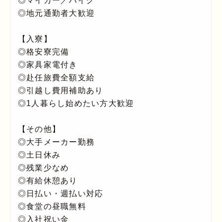
◎マイカー／バイク
◎地元通勤者大歓迎
【入寮】
◎格安寮完備
◎家具家電付き
◎赴任旅費全額支給
◎引越し費用補助あり
◎1人暮らし始めたい方大歓迎
【その他】
◎大手メーカー勤務
◎土日休み
◎残業少なめ
◎有給休憩あり
◎日払い・週払い対応
◎食堂の昼職無料
◎入社祝い金