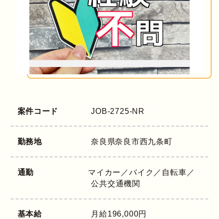
案件コード
JOB-2725-NR
勤務地
奈良県
奈良市西九条町
通勤
マイカー／バイク／自転車／
公共交通機関
基本給
月給196,000円