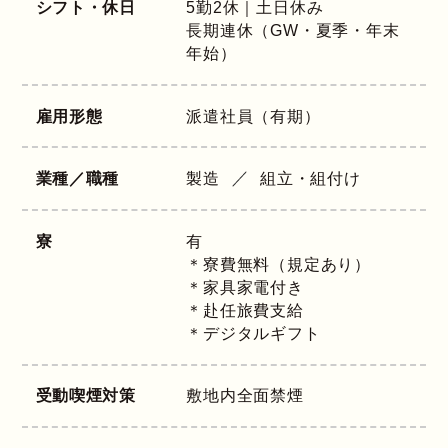
シフト・休日
5勤2休｜土日休み
長期連休（GW・夏季・年末
年始）
雇用形態
派遣社員（有期）
業種／職種
製造
組立・組付け
寮
有
＊寮費無料（規定あり）
＊家具家電付き
＊赴任旅費支給
＊デジタルギフト
受動喫煙対策
敷地内全面禁煙