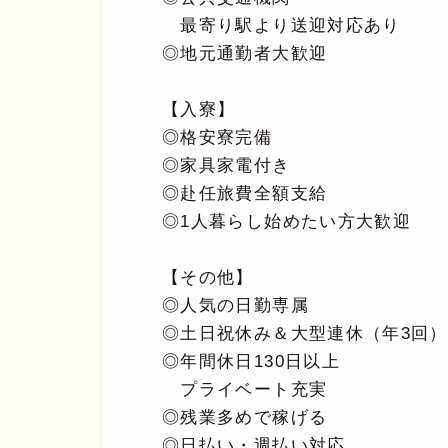
最寄り駅より送迎対応あり
◎地元通勤者大歓迎
【入寮】
◎格安寮完備
◎家具家電付き
◎赴任旅費全額支給
◎1人暮らし始めたい方大歓迎
【その他】
◎人気の日勤専属
◎土日祝休み＆大型連休（年3回）
◎年間休日130日以上
プライベート充実
◎残業多めで稼げる
◎日払い・週払い対応