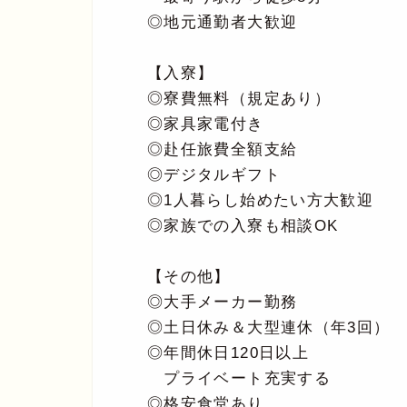
◎地元通勤者大歓迎
【入寮】
◎寮費無料（規定あり）
◎家具家電付き
◎赴任旅費全額支給
◎デジタルギフト
◎1人暮らし始めたい方大歓迎
◎家族での入寮も相談OK
【その他】
◎大手メーカー勤務
◎土日休み＆大型連休（年3回）
◎年間休日120日以上
プライベート充実する
◎格安食堂あり