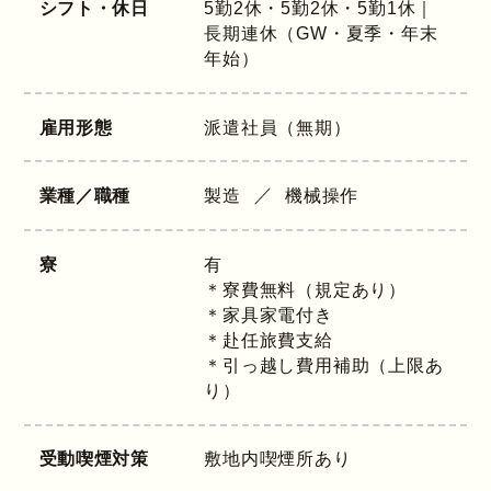
シフト・休日
5勤2休・5勤2休・5勤1休｜
長期連休（GW・夏季・年末
年始）
雇用形態
派遣社員（無期）
業種／職種
製造
機械操作
寮
有
＊寮費無料（規定あり）
＊家具家電付き
＊赴任旅費支給
＊引っ越し費用補助（上限あ
り）
受動喫煙対策
敷地内喫煙所あり