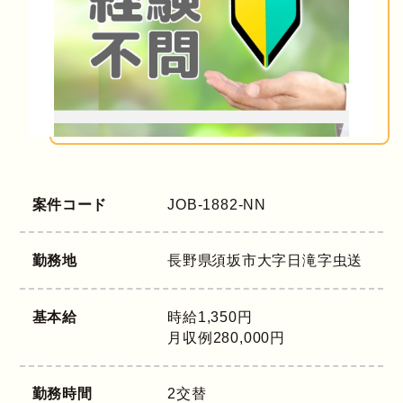
案件コード
JOB-1882-NN
勤務地
長野県
須坂市大字日滝字虫送
基本給
時給1,350円
月収例280,000円
勤務時間
2交替