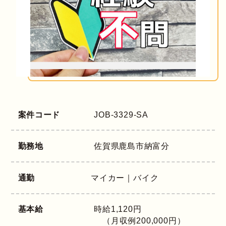
案件コード
JOB-3329-SA
勤務地
佐賀県
鹿島市納富分
通勤
マイカー｜バイク
基本給
時給1,120円
（月収例200,000円）