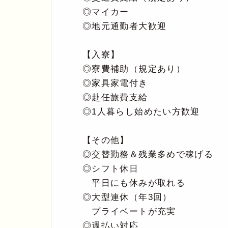
◎マイカー
◎地元通勤者大歓迎
【入寮】
◎寮費補助（規定あり）
◎家具家電付き
◎赴任旅費支給
◎1人暮らし始めたい方歓迎
【その他】
◎交替勤務＆残業多めで稼げる
◎シフト休日
平日にも休みが取れる
◎大型連休（年3回）
プライベートが充実
◎週払い対応