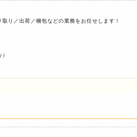
リ取り／出荷／梱包などの業務をお任せします！
）
心）