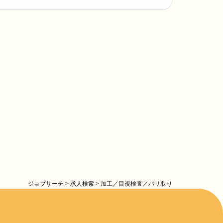
ジョブサーチ
>
求人検索
>
加工／目視検査／バリ取り