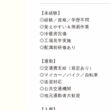
【未経験】
◎経験／資格／学歴不問
◎覚えやすい＆簡易作業
◎冷暖房完備
◎工場見学実施
◎配属前研修あり
【通勤】
◎交通費支給（規定あり）
◎マイカー／バイク／自転車
◎送迎対応
◎公共交通機関
◎地元通勤者大歓迎
【入寮】