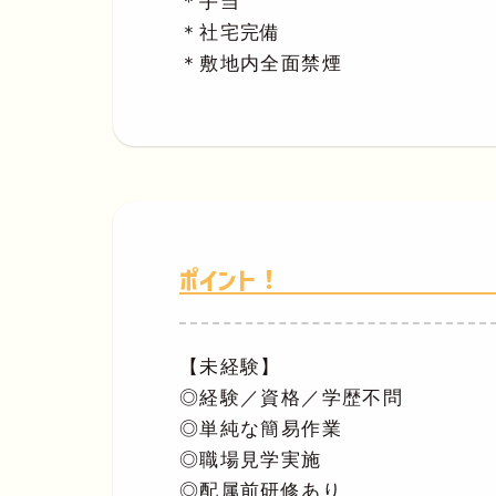
＊手当
＊社宅完備
＊敷地内全面禁煙
ポイント！
【未経験】
◎経験／資格／学歴不問
◎単純な簡易作業
◎職場見学実施
◎配属前研修あり