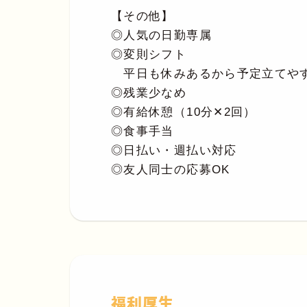
【その他】
◎人気の日勤専属
◎変則シフト
平日も休みあるから予定立てや
◎残業少なめ
◎有給休憩（10分✕2回）
◎食事手当
◎日払い・週払い対応
◎友人同士の応募OK
福利厚生