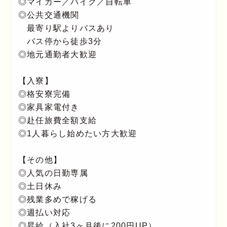
◎マイカー／バイク／自転車
◎公共交通機関
最寄り駅よりバスあり
バス停から徒歩3分
◎地元通勤者大歓迎
【入寮】
◎格安寮完備
◎家具家電付き
◎赴任旅費全額支給
◎1人暮らし始めたい方大歓迎
【その他】
◎人気の日勤専属
◎土日休み
◎残業多めで稼げる
◎週払い対応
◎昇給（入社3ヶ月後に200円UP）