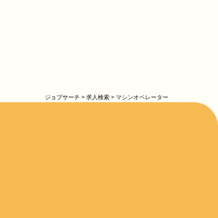
ジョブサーチ
>
求人検索
>
マシンオペレーター