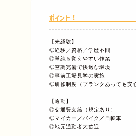
ポイント！
【未経験】
◎経験／資格／学歴不問
◎単純＆覚えやすい作業
◎空調完備で快適な環境
◎事前工場見学の実施
◎研修制度（ブランクあっても安
【通勤】
◎交通費支給（規定あり）
◎マイカー／バイク／自転車
◎地元通勤者大歓迎