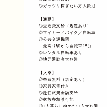
◎ガッツリ稼ぎたい方大歓迎
【通勤】
◎交通費支給（規定あり）
◎マイカー／バイク／自転車
◎公共交通機関
最寄り駅から自転車15分
◎レンタル自転車あり
◎地元通勤者大歓迎
【入寮】
◎寮費無料（規定あり）
◎家具家電付き
◎赴任旅費全額支給
◎家族寮相談可能
◎1人暮らし始めたい方大歓迎