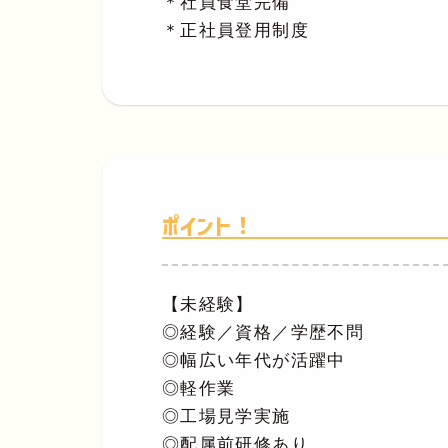
＊社員食堂完備
＊正社員登用制度
ポイント！
【未経験】
◎経験／資格／学歴不問
◎幅広い年代が活躍中
◎軽作業
◎工場見学実施
◎配属前研修あり