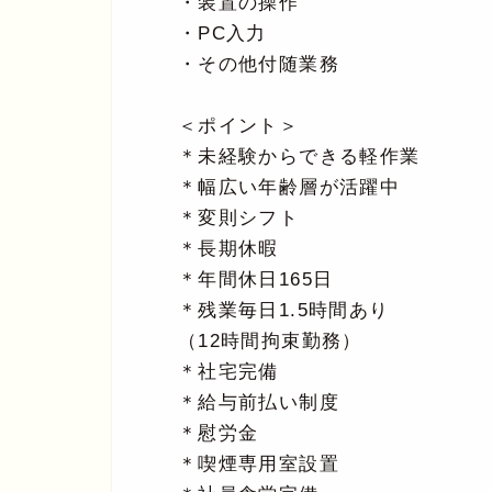
・装置の操作
・PC入力
・その他付随業務
＜ポイント＞
＊未経験からできる軽作業
＊幅広い年齢層が活躍中
＊変則シフト
＊長期休暇
＊年間休日165日
＊残業毎日1.5時間あり
（12時間拘束勤務）
＊社宅完備
＊給与前払い制度
＊慰労金
＊喫煙専用室設置